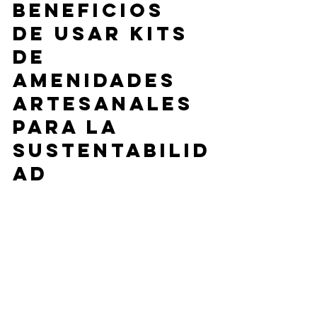
Beneficios 
de usar kits 
de 
amenidades 
artesanales 
para la 
sustentabilid
ad
La sustentabilidad es un tema que 
cada vez cobra más importancia en la 
industria de la hospitalidad. Los kits de 
amenidades artesanales contribuyen 
significativamente a este objetivo por 
varias razones: