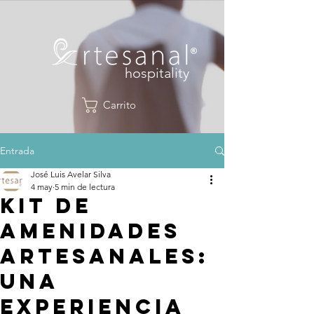
hospitality
Carrito
Entrada
José Luis Avelar Silva
4 may
5 min de lectura
Kit de
amenidades
artesanales:
una
experiencia