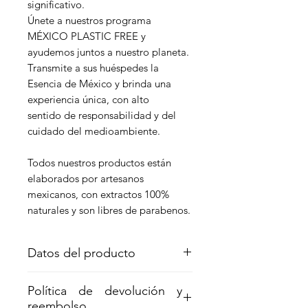
significativo.
Únete a nuestros programa
MÉXICO PLASTIC FREE y
ayudemos juntos a nuestro planeta.
Transmite a sus huéspedes la
Esencia de México y brinda una
experiencia única, con alto
sentido de responsabilidad y del
cuidado del medioambiente.
Todos nuestros productos están
elaborados por artesanos
mexicanos, con extractos 100%
naturales y son libres de parabenos.
Datos del producto
Shampoo con extracto natural de
Política de devolución y
Romero y Nectar de Agave contiene
reembolso
3.750ml, ayuda a evitar la caida y